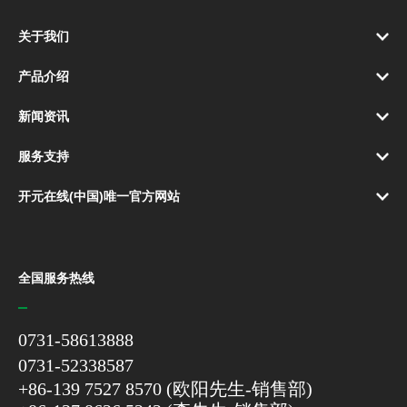
关于我们
产品介绍
新闻资讯
服务支持
开元在线(中国)唯一官方网站
全国服务热线
0731-58613888
0731-52338587
+86-139 7527 8570 (欧阳先生-销售部)