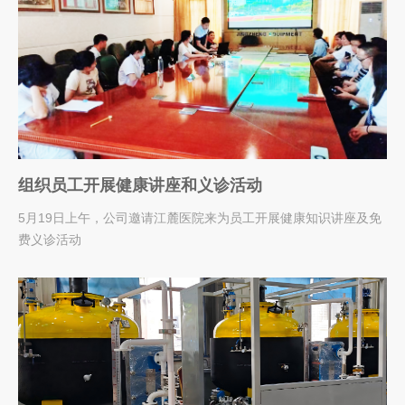
组织员工开展健康讲座和义诊活动
5月19日上午，公司邀请江麓医院来为员工开展健康知识讲座及免
费义诊活动