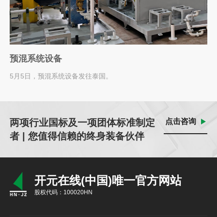
预混系统设备
5月5日，预混系统设备发往泰国。
两项行业国标及一项团体标准制定
点击咨询
者 | 您值得信赖的终身装备伙伴
开元在线(中国)唯一官方网站
股权代码：100020HN